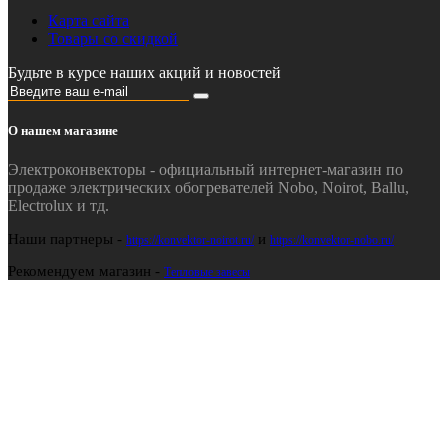
Карта сайта
Товары со скидкой
Будьте в курсе наших акций и новостей
О нашем магазине
Электроконвекторы - официальный интернет-магазин по
продаже электрических обогревателей Nobo, Noirot, Ballu,
Electrolux и тд.
Наши партнеры -
и
https://konvektor-noirot.ru/
https://konvektor-nobo.ru/
Рекомендуем магазин -
Тепловые завесы