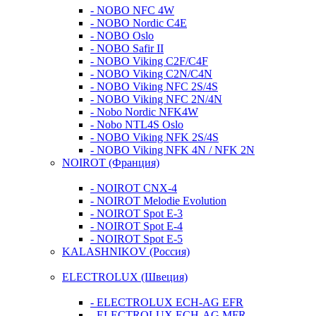
- NOBO NFC 4W
- NOBO Nordic C4E
- NOBO Oslo
- NOBO Safir II
- NOBO Viking C2F/C4F
- NOBO Viking C2N/C4N
- NOBO Viking NFC 2S/4S
- NOBO Viking NFС 2N/4N
- Nobo Nordic NFK4W
- Nobo NTL4S Oslo
- NOBO Viking NFK 2S/4S
- NOBO Viking NFK 4N / NFK 2N
NOIROT (Франция)
- NOIROT CNX-4
- NOIROT Melodie Evolution
- NOIROT Spot E-3
- NOIROT Spot E-4
- NOIROT Spot E-5
KALASHNIKOV (Россия)
ELECTROLUX (Швеция)
- ELECTROLUX ECH-AG EFR
- ELECTROLUX ECH-AG MFR