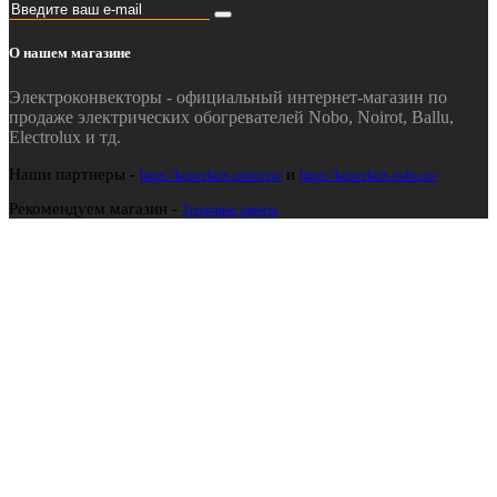
О нашем магазине
Электроконвекторы - официальный интернет-магазин по
продаже электрических обогревателей Nobo, Noirot, Ballu,
Electrolux и тд.
Наши партнеры -
и
https://konvektor-noirot.ru/
https://konvektor-nobo.ru/
Рекомендуем магазин -
Тепловые завесы