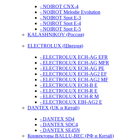
- NOIROT CNX-4
- NOIROT Melodie Evolution
- NOIROT Spot E-3
- NOIROT Spot E-4
- NOIROT Spot E-5
KALASHNIKOV (Россия)
ELECTROLUX (Швеция)
- ELECTROLUX ECH-AG EFR
- ELECTROLUX ECH-AG MFR
- ELECTROLUX ECH-AG PE
- ELECTROLUX ECH-AG2 EF
- ELECTROLUX ECH-AG2 MF
- ELECTROLUX ECH-B E
- ELECTROLUX ECH-R E
- ELECTROLUX ECH-R M
- ELECTROLUX EIH-AG2 E
DANTEX (UK и Китай)
- DANTEX SD4
- DANTEX SDC4
- DANTEX SE45N
Конвекторы BALLU-BEC (РФ и Китай)