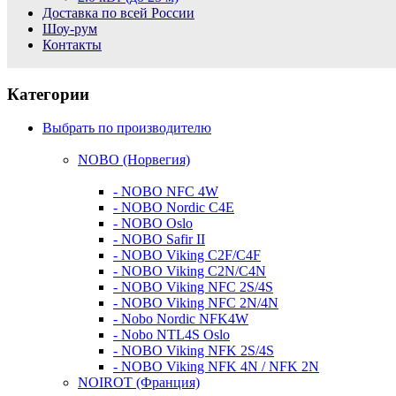
Доставка по всей России
Шоу-рум
Контакты
Категории
Выбрать по производителю
NOBO (Норвегия)
- NOBO NFC 4W
- NOBO Nordic C4E
- NOBO Oslo
- NOBO Safir II
- NOBO Viking C2F/C4F
- NOBO Viking C2N/C4N
- NOBO Viking NFC 2S/4S
- NOBO Viking NFС 2N/4N
- Nobo Nordic NFK4W
- Nobo NTL4S Oslo
- NOBO Viking NFK 2S/4S
- NOBO Viking NFK 4N / NFK 2N
NOIROT (Франция)