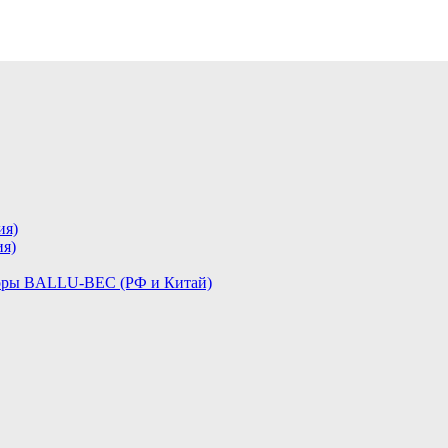
я)
я)
оры BALLU-BEC (РФ и Китай)