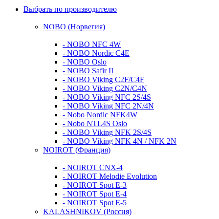
Выбрать по производителю
NOBO (Норвегия)
- NOBO NFC 4W
- NOBO Nordic C4E
- NOBO Oslo
- NOBO Safir II
- NOBO Viking C2F/C4F
- NOBO Viking C2N/C4N
- NOBO Viking NFC 2S/4S
- NOBO Viking NFС 2N/4N
- Nobo Nordic NFK4W
- Nobo NTL4S Oslo
- NOBO Viking NFK 2S/4S
- NOBO Viking NFK 4N / NFK 2N
NOIROT (Франция)
- NOIROT CNX-4
- NOIROT Melodie Evolution
- NOIROT Spot E-3
- NOIROT Spot E-4
- NOIROT Spot E-5
KALASHNIKOV (Россия)