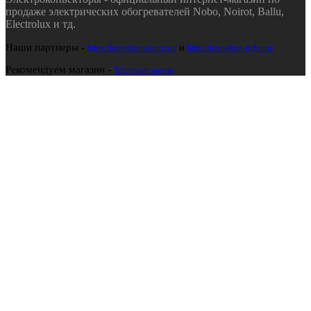
продаже электрических обогревателей Nobo, Noirot, Ballu,
Electrolux и тд.
Наши партнеры -
и
https://konvektor-noirot.ru/
https://konvektor-nobo.ru/
Рекомендуем магазин -
Тепловые завесы