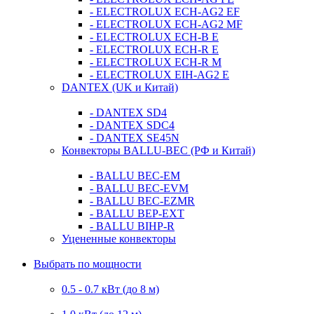
- ELECTROLUX ECH-AG2 EF
- ELECTROLUX ECH-AG2 MF
- ELECTROLUX ECH-B E
- ELECTROLUX ECH-R E
- ELECTROLUX ECH-R M
- ELECTROLUX EIH-AG2 E
DANTEX (UK и Китай)
- DANTEX SD4
- DANTEX SDC4
- DANTEX SE45N
Конвекторы BALLU-BEC (РФ и Китай)
- BALLU BEC-EM
- BALLU BEC-EVM
- BALLU BEC-EZMR
- BALLU BEP-EXT
- BALLU BIHP-R
Уцененные конвекторы
Выбрать по мощности
0.5 - 0.7 кВт (до 8 м)