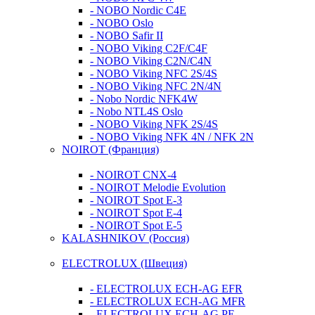
- NOBO Nordic C4E
- NOBO Oslo
- NOBO Safir II
- NOBO Viking C2F/C4F
- NOBO Viking C2N/C4N
- NOBO Viking NFC 2S/4S
- NOBO Viking NFС 2N/4N
- Nobo Nordic NFK4W
- Nobo NTL4S Oslo
- NOBO Viking NFK 2S/4S
- NOBO Viking NFK 4N / NFK 2N
NOIROT (Франция)
- NOIROT CNX-4
- NOIROT Melodie Evolution
- NOIROT Spot E-3
- NOIROT Spot E-4
- NOIROT Spot E-5
KALASHNIKOV (Россия)
ELECTROLUX (Швеция)
- ELECTROLUX ECH-AG EFR
- ELECTROLUX ECH-AG MFR
- ELECTROLUX ECH-AG PE