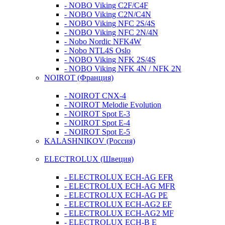
- NOBO Viking C2F/C4F
- NOBO Viking C2N/C4N
- NOBO Viking NFC 2S/4S
- NOBO Viking NFС 2N/4N
- Nobo Nordic NFK4W
- Nobo NTL4S Oslo
- NOBO Viking NFK 2S/4S
- NOBO Viking NFK 4N / NFK 2N
NOIROT (Франция)
- NOIROT CNX-4
- NOIROT Melodie Evolution
- NOIROT Spot E-3
- NOIROT Spot E-4
- NOIROT Spot E-5
KALASHNIKOV (Россия)
ELECTROLUX (Швеция)
- ELECTROLUX ECH-AG EFR
- ELECTROLUX ECH-AG MFR
- ELECTROLUX ECH-AG PE
- ELECTROLUX ECH-AG2 EF
- ELECTROLUX ECH-AG2 MF
- ELECTROLUX ECH-B E