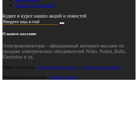
Товары со скидкой
Будьте в курсе наших акций и новостей
О нашем магазине
Электроконвекторы - официальный интернет-магазин по
продаже электрических обогревателей Nobo, Noirot, Ballu,
Electrolux и тд.
Наши партнеры -
и
https://konvektor-noirot.ru/
https://konvektor-nobo.ru/
Рекомендуем магазин -
Тепловые завесы