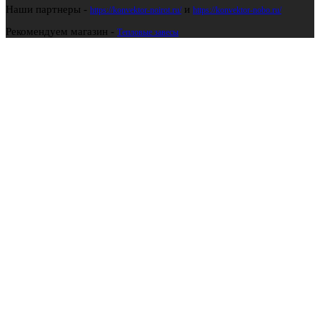
Наши партнеры -
и
https://konvektor-noirot.ru/
https://konvektor-nobo.ru/
Рекомендуем магазин -
Тепловые завесы