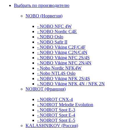
Выбрать по производителю
NOBO (Норвегия)
- NOBO NFC 4W
- NOBO Nordic C4E
- NOBO Oslo
- NOBO Safir II
- NOBO Viking C2F/C4F
- NOBO Viking C2N/C4N
- NOBO Viking NFC 2S/4S
- NOBO Viking NFС 2N/4N
- Nobo Nordic NFK4W
- Nobo NTL4S Oslo
- NOBO Viking NFK 2S/4S
- NOBO Viking NFK 4N / NFK 2N
NOIROT (Франция)
- NOIROT CNX-4
- NOIROT Melodie Evolution
- NOIROT Spot E-3
- NOIROT Spot E-4
- NOIROT Spot E-5
KALASHNIKOV (Россия)